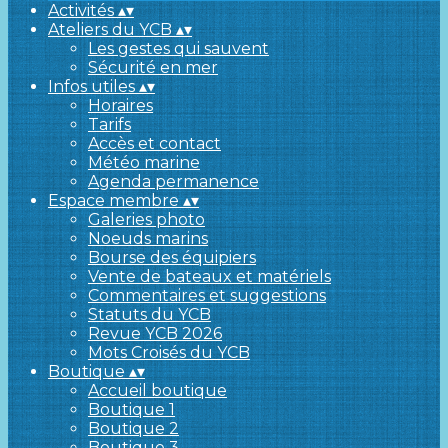
Activités
▴
▾
Ateliers du YCB
▴
▾
Les gestes qui sauvent
Sécurité en mer
Infos utiles
▴
▾
Horaires
Tarifs
Accès et contact
Météo marine
Agenda permanence
Espace membre
▴
▾
Galeries photo
Noeuds marins
Bourse des équipiers
Vente de bateaux et matériels
Commentaires et suggestions
Statuts du YCB
Revue YCB 2026
Mots Croisés du YCB
Boutique
▴
▾
Accueil boutique
Boutique 1
Boutique 2
Boutique 3