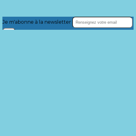
Je m'abonne à la newsletter
OK
Plan du site
Licences
Mentions légales
CGUV
Paramétrer vos cookies
Se connecter
Propulsé par AssoConnect, le logiciel des
associations Sportives
Vos choix en matière de confidentialité
Notification lors de la collecte